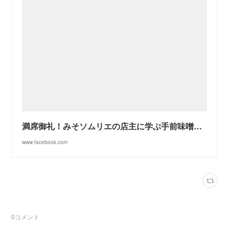
満席御礼！みそソムリエの店主に学ぶ手前味噌作り2020年第二回（キャンセル待ち受付中）
www.facebook.com
0
コメント