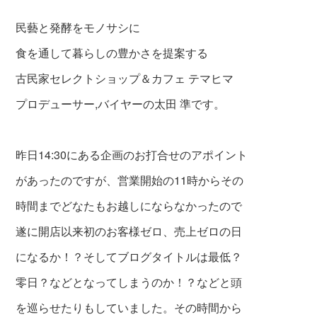
民藝と発酵をモノサシに
食を通して暮らしの豊かさを提案する
古民家セレクトショップ＆カフェ テマヒマ
プロデューサー,バイヤーの太田 準です。
昨日14:30にある企画のお打合せのアポイント
が
あったのですが、営業開始の11時からその
時間
までどなたもお越しにならなかったので
遂に
開店以来初のお客様ゼロ、売上ゼロの日
になるか！？そして
ブログタイトルは最低？
零日？などとなってしまうのか！？などと
頭
を巡らせたりも
していました。その時間から