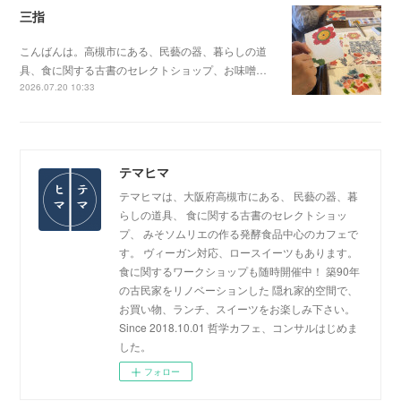
三指
こんばんは。高槻市にある、民藝の器、暮らしの道
具、食に関する古書のセレクトショップ、お味噌…
2026.07.20 10:33
テマヒマ
テマヒマは、大阪府高槻市にある、 民藝の器、暮
らしの道具、 食に関する古書のセレクトショッ
プ、 みそソムリエの作る発酵食品中心のカフェで
す。 ヴィーガン対応、ロースイーツもあります。
食に関するワークショップも随時開催中！ 築90年
の古民家をリノベーションした 隠れ家的空間で、
お買い物、ランチ、スイーツをお楽しみ下さい。
Since 2018.10.01 哲学カフェ、コンサルはじめま
した。
フォロー