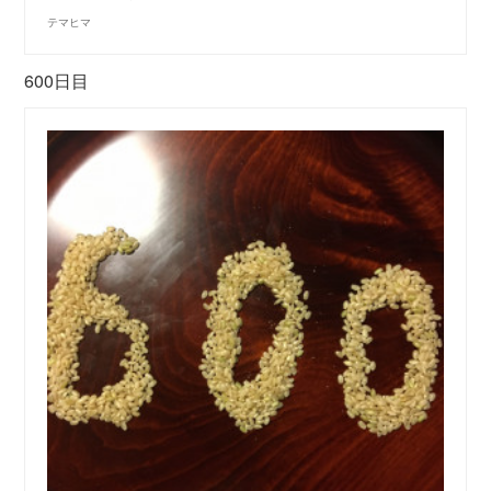
テマヒマ
600日目