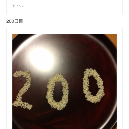
テマヒマ
200日目