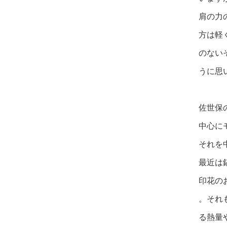
肩の力
方は軽
のない
うに思
佐世保
中心に
それを
最近は
印花の
。それ
る熱量