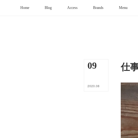
Home
Blog
Access
Brands
Menu
仕
09
2020
.
08