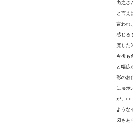
尚之さ
と言え
言われ
感じる
魔し
た
今後も
と幅広
彩のお
に展示
が、○
ような
図もあ