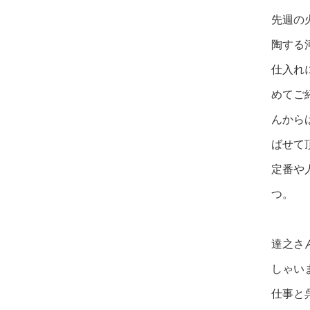
先週の
陶する
仕入れ
めてご
んから
ばせて
定番や
つ。
達之さ
しゃい
仕事と