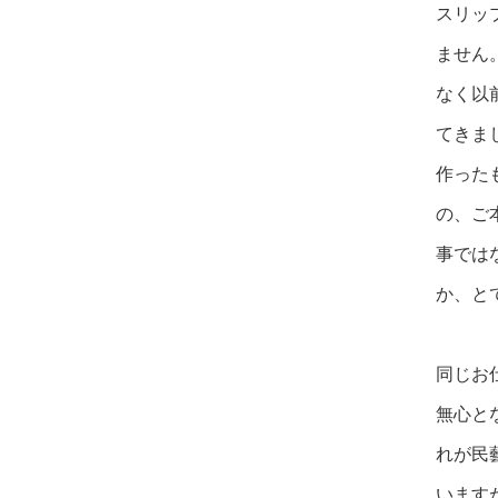
スリッ
ません
なく以
てきま
作った
の、ご
事では
か、と
同じお
無心と
れが民
います