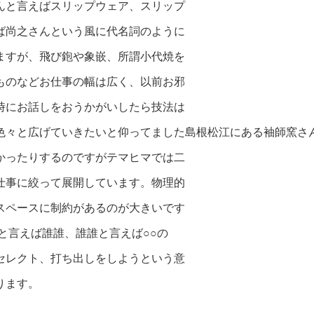
んと言えばスリップウェア、スリップ
ば尚之さんという風に代名詞のように
ますが、飛び鉋や象嵌、所謂小代焼を
ものなどお仕事の幅は広く、以前お邪
時にお話しをおうかがいしたら技法は
色々と広げ
ていきたいと仰ってました島根松江にある
袖師窯さ
かったり
するのですがテマヒマでは二
仕事に絞っ
て展開しています。物理的
スペースに
制約があるのが大きいです
○と言えば
誰誰、誰誰と言えば○○の
セレクト、
打ち出しをしようという意
ります。