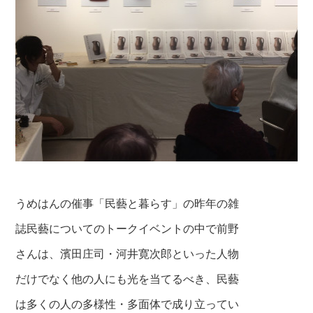
うめはんの催事「民藝と暮らす」の昨年の雑
誌
民藝についてのトークイベントの中で前野
さんは、
濱田庄司・河井寛次郎といった人物
だけでなく
他の人にも光を当てるべき、民藝
は多くの人の
多様性・多面体で成り立ってい