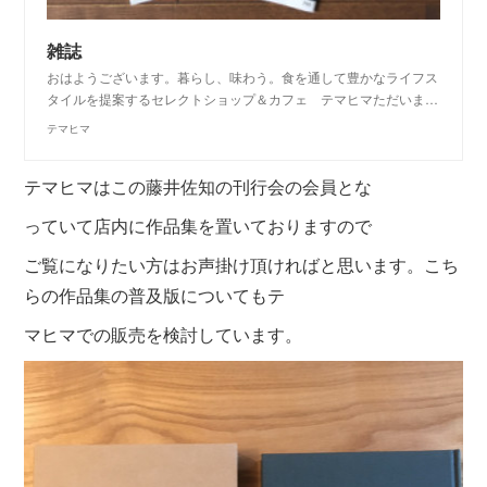
雑誌
おはようございます。暮らし、味わう。食を通して豊かなライフス
タイルを提案するセレクトショップ＆カフェ テマヒマただいま…
テマヒマ
テマヒマはこの藤井佐知の刊行会の会員とな
っていて店内に作品集を置いております
ので
ご覧になりたい方はお声掛け頂ければ
と思います。
こち
らの作品集の普及版についてもテ
マヒマ
での販売を検討しています。