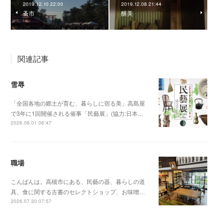
2019.12.10 22:00
2019.12.08 21:44
蚤市
醸美
関連記事
雪辱
「全国各地の郷土が育む、暮らしに宿る美」高島屋
で3年に1回開催される催事「民藝展」(協力:日本…
2026.08.01 06:47
職場
こんばんは。高槻市にある、民藝の器、暮らしの道
具、食に関する古書のセレクトショップ、お味噌…
2026.07.30 07:57