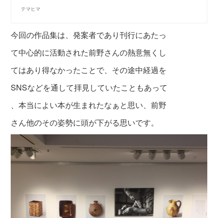
テマヒマ
今回の作品集は、発案者であり刊行にあたっ
て
中心的に活動された前野さんの熱意無くし
ては
あり得なかったことで、その途中経過を
SNSなど
を通して拝見していたこともあって
、本当によい
本が生まれたなぁと思い、前野
さん他のその姿勢に
頭が下がる思いです。