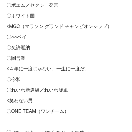
〇ポエム／セクシー発言
〇ホワイト国
☓MGC（マラソン グランド チャンピオンシップ）
〇○○ペイ
〇免許返納
〇闇営業
☓４年に一度じゃない。一生に一度だ。
〇令和
〇れいわ新選組／れいわ旋風
☓笑わない男
〇ONE TEAM（ワンチーム）