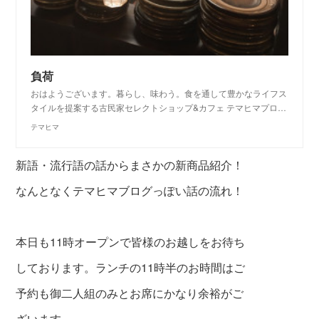
負荷
おはようございます。暮らし、味わう。食を通して豊かなライフス
タイルを提案する古民家セレクトショップ&カフェ テマヒマプロ…
テマヒマ
新語・流行語の話からまさかの新商品紹介！
なんとなくテマヒマブログっぽい話の流れ！
本日も11時オープンで皆様のお越しをお待ち
しております。
ランチの11時半のお時間はご
予約も御二人組のみと
お席にかなり余裕がご
ざいます。