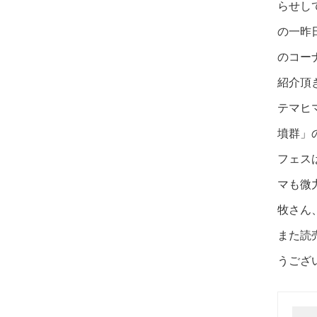
らせし
の一昨
のコー
紹介頂
テマヒ
墳群」
フェス
マも微
牧さん
また読
うござ