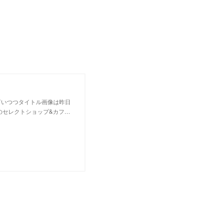
言いつつタイトル画像は昨日
のセレクトショップ&カフ…