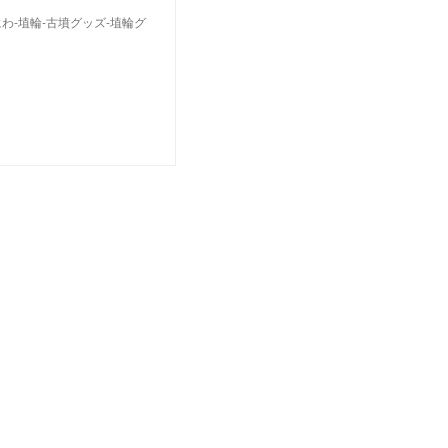
-埴輪-古墳グッズ-埴輪グ