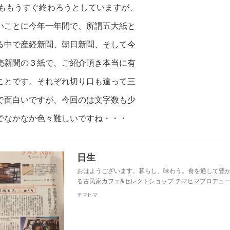
9年ももうすぐ終わろうとしていますが、
いことに今年一年間で、所謂五大紙と
る中で産経新聞、朝日新聞、そして今
売新聞の３紙で、ご紹介頂き本当に有
ことです。それぞれ切り口も違って三
で面白いですが、今回のは文字数も少
でなかなか色々難しいですね・・・
日生
おはようございます。暮らし、味わう。食を通して豊
る古民家カフェ&セレクトショップ テマヒマプロデュー
テマヒマ