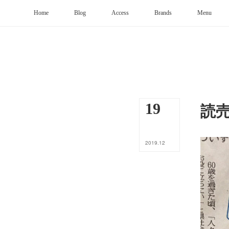
Home
Blog
Access
Brands
Menu
読
19
2019
.
12