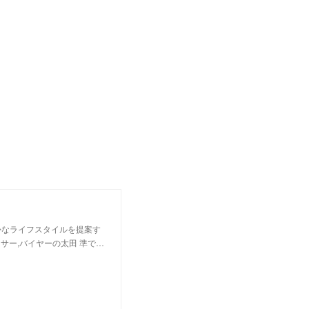
かなライフスタイルを提案す
サー,バイヤーの太田 準で…