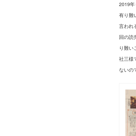
201
有り難
言われ
回の読
り難い
社三様
ないの