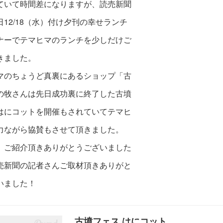
ていて時間差になりますが、読売新聞
日12/18（水）付け夕刊の幸せランチ
ナーでテマヒマのランチを少しだけご
きました。
マのちょうど真裏にあるショップ「古
の牧さんは先日成功裏に終了した古墳
はにコットを開催もされていてテマヒ
力ながら協賛もさせて頂きました。
、ご紹介頂きありがとうございました
売新聞の記者さんご取材頂きありがと
いました！
古墳フェス はにコット