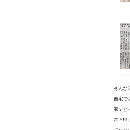
そんな
自宅で
家で
と
常々申
打つと