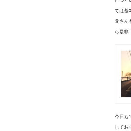
ては基
聞さん
ら是非
今日も
してお