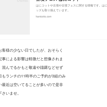
はにコットや古墳や古墳フェスに関する情報です。はにわ
ッズも取り揃えています。
hanicotto.com
お客様の少ない日でしたが、おそらく
記事による影響は軽微だと想像されま
、混んでるかもと敬遠や躊躇などせず
日もランチの11時半のご予約が3組のみ
い最近は空
いてることが多いので是非
下さいませ。