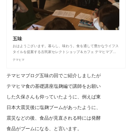
五味
おはようございます。暮らし、味わう。食を通して豊かなライフス
タイルを提案する古民家セレクトショップ＆カフェ テマヒマプ…
テマヒマ
テマヒマブログ五味の回でご紹介しましたが
テマヒマ食の基礎講座塩麹編で講師をお願い
した
久保さんも仰っていたように、例えば東
日本大震災後に
塩麹ブームがあったように、
震災などの後、食品が見直される
時には発酵
食品が
ブームになる、と言います。