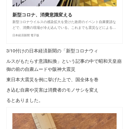
新型コロナ、消費意識変える
新型コロナウイルスの感染拡大を受けた政府のイベント自粛要請な
どで、消費の現場が冷え込んでいる。これまでも震災などによる…
日本経済新聞 電子版
3/10付けの日本経済新聞の「新型コロナウィ
ルスがもたらす意識転換」
という記事の中で昭和天皇崩
御の前の自粛ムード
や
阪神大震災
東日本大震災を例に挙げた上
で、
国全体を巻
き込む自粛や災害は消費者の
モノサシを変え
るとありました。