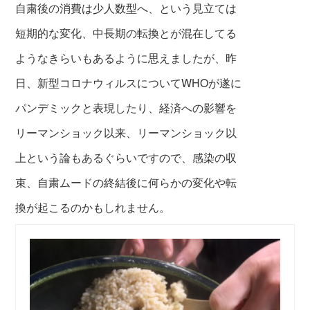
自粛後の消費は少人数型へ、という見立ては
短期的な変化、
中長期の転換とが混在してる
ようなきらいもあるように思えましたが、
昨
日、新型コロナウィルスについてWHOが遂に
パン
デミッ
クと表現したり、
経済への影響を
リーマンショック以来、リーマンショック以
上という
論もあるぐらいですので、感染の収
束、自粛ムードの終結後に
何らかの変化や転
換が起こるのかもしれません。