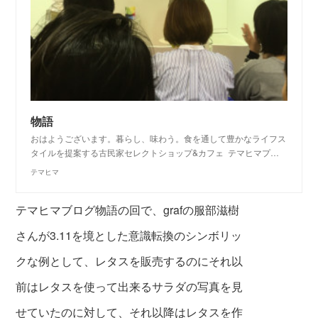
物語
おはようございます。暮らし、味わう。食を通して豊かなライフス
タイルを提案する古民家セレクトショップ&カフェ テマヒマプ…
テマヒマ
テマヒマブログ物語の回で、grafの服部滋樹
さんが3.11を境とした意識転換のシンボリッ
ク
な例として、レタスを販売するのにそれ以
前はレタスを使って出
来る
サラダの写真を見
せていたのに対して、
それ以降は
レタスを作