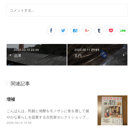
2020.03.13 22:44
2020.03.11 21:49
品薄
五円
関連記事
増補
こんばんは。民藝と発酵をモノサシに食を通して健
やかな暮らしを提案する古民家セレクトショップ…
2026.08.10 10:52