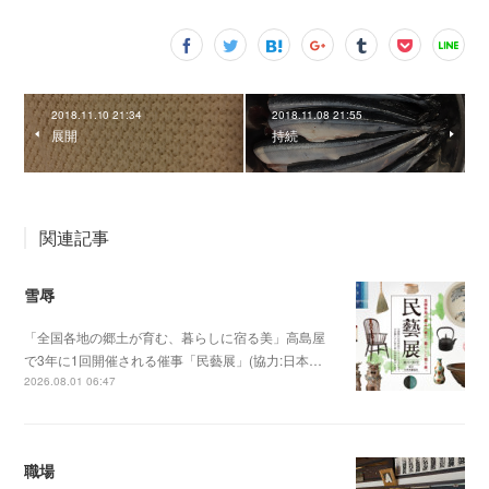
2018.11.10 21:34
2018.11.08 21:55
展開
持続
関連記事
雪辱
「全国各地の郷土が育む、暮らしに宿る美」高島屋
で3年に1回開催される催事「民藝展」(協力:日本…
2026.08.01 06:47
職場