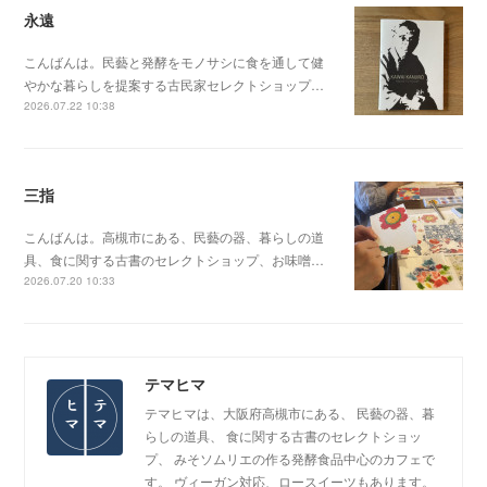
永遠
こんばんは。民藝と発酵をモノサシに食を通して健
やかな暮らしを提案する古民家セレクトショップ…
2026.07.22 10:38
三指
こんばんは。高槻市にある、民藝の器、暮らしの道
具、食に関する古書のセレクトショップ、お味噌…
2026.07.20 10:33
テマヒマ
テマヒマは、大阪府高槻市にある、 民藝の器、暮
らしの道具、 食に関する古書のセレクトショッ
プ、 みそソムリエの作る発酵食品中心のカフェで
す。 ヴィーガン対応、ロースイーツもあります。